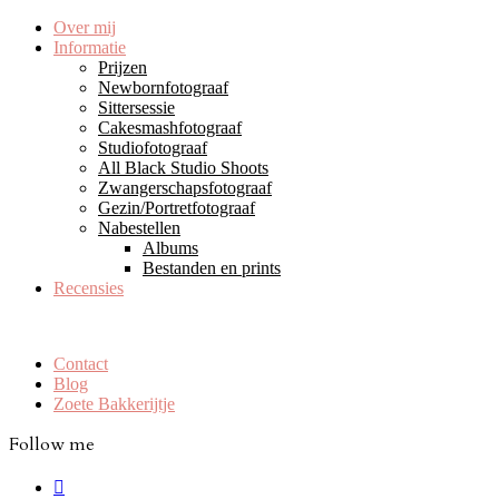
Over mij
Informatie
Prijzen
Newbornfotograaf
Sittersessie
Cakesmashfotograaf
Studiofotograaf
All Black Studio Shoots
Zwangerschapsfotograaf
Gezin/Portretfotograaf
Nabestellen
Albums
Bestanden en prints
Recensies
Contact
Blog
Zoete Bakkerijtje
Follow me