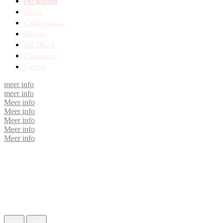
Newborn
Sitter
Cakesmash
Studio
All Black
Zwanger
Gezin
meer info
meer info
Meer info
Meer info
Meer info
Meer info
Meer info
Recensie
Wij hebben een newborn shoot bij Judith gehad. Erg vriendelijk en
ze neemt alle tijd. Denkt in het belang van ons kindje. Dit maakt dat
het een prettige ervaring was voor ons en voor onze zoon!
Meer recensies lezen?